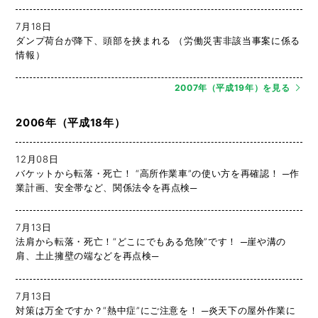
7月18日
ダンプ荷台が降下、頭部を挟まれる （労働災害非該当事案に係る
情報）
2007年（平成19年）を見る
2006年（平成18年）
12月08日
バケットから転落・死亡！ “高所作業車”の使い方を再確認！ ─作
業計画、安全帯など、関係法令を再点検─
7月13日
法肩から転落・死亡！“どこにでもある危険”です！ ─崖や溝の
肩、土止擁壁の端などを再点検─
7月13日
対策は万全ですか？“熱中症”にご注意を！ ─炎天下の屋外作業に