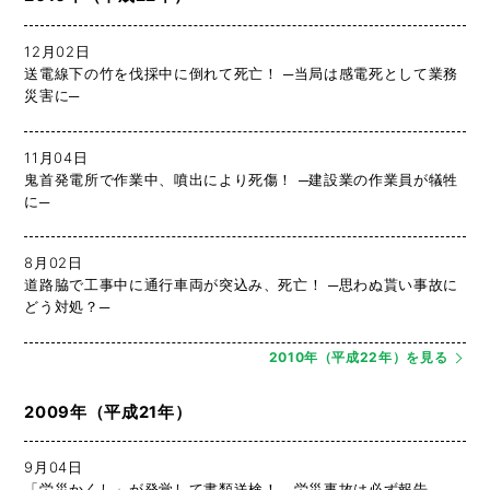
12月02日
送電線下の竹を伐採中に倒れて死亡！ ─当局は感電死として業務
災害に─
11月04日
鬼首発電所で作業中、噴出により死傷！ ─建設業の作業員が犠牲
に─
8月02日
道路脇で工事中に通行車両が突込み、死亡！ ─思わぬ貰い事故に
どう対処？─
2010年（平成22年）を見る
2009年（平成21年）
9月04日
「労災かくし」が発覚して書類送検！ ─労災事故は必ず報告