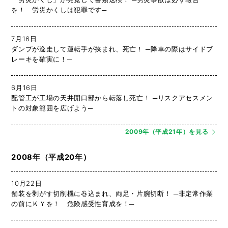
を！ 労災かくしは犯罪です─
7月16日
ダンプが逸走して運転手が挟まれ、死亡！ ─降車の際はサイドブ
レーキを確実に！─
6月16日
配管工が工場の天井開口部から転落し死亡！ ─リスクアセスメン
トの対象範囲を広げよう─
2009年（平成21年）を見る
2008年（平成20年）
10月22日
舗装を剥がす切削機に巻込まれ、両足・片腕切断！ ─非定常作業
の前にＫＹを！ 危険感受性育成を！─