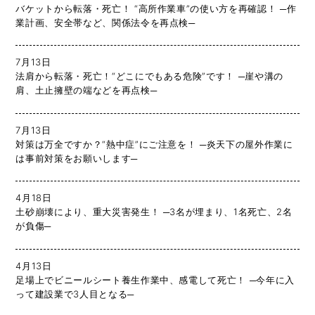
バケットから転落・死亡！ “高所作業車”の使い方を再確認！ ─作
業計画、安全帯など、関係法令を再点検─
7月13日
法肩から転落・死亡！“どこにでもある危険”です！ ─崖や溝の
肩、土止擁壁の端などを再点検─
7月13日
対策は万全ですか？“熱中症”にご注意を！ ─炎天下の屋外作業に
は事前対策をお願いします─
4月18日
土砂崩壊により、重大災害発生！ ─3名が埋まり、1名死亡、2名
が負傷─
4月13日
足場上でビニールシート養生作業中、感電して死亡！ ─今年に入
って建設業で3人目となる─