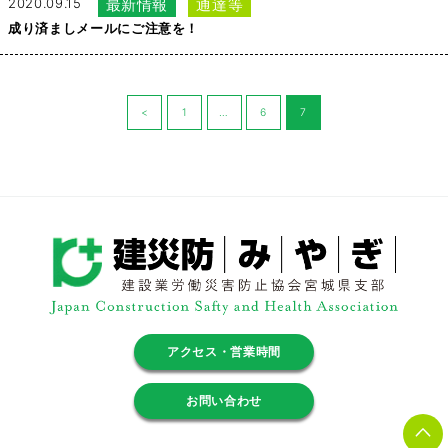
2020.09.15
最新情報
通達等
成り済ましメールにご注意を！
投
<
1
…
6
7
前のペ
ページ
ページ
ページ
稿
の
ージへ
へ
へ
へ
ナ
ビ
ゲ
ー
シ
ョ
ン
アクセス・営業時間
お問い合わせ