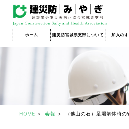
ホーム
建災防宮城県支部について
加入のす
HOME
会報
（他山の石）足場解体時の