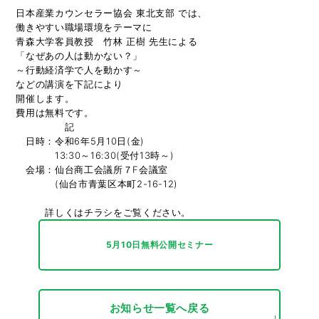
日本産業カウンセラー協会 東北支部 では、

働きやすい職場環境をテーマに

青森大学客員教授　竹林 正樹 先生による

「なぜあの人は動かない？」

～行動経済学で人を動かす～

などの講演を下記により

開催します。

費用は無料です。

　　　　　記

　日時：令和6年5月10日(金)

　　　　13:30～16:30(受付13時～)

　会場：仙台商工会議所７F会議室

　　　　(仙台市青葉区本町2-16-12) 

　　　詳しくはチラシをご覧ください。
5月10日無料公開セミナー
お知らせ一覧へ戻る