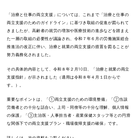
「治療と仕事の両立支援」については、これまで「治療と仕事の
両立支援のためのガイドライン」に基づき取組の促進が図られて
きましたが、高齢者の就労の増加や医療技術の進歩などを踏まえ
た一層の取組の必要性が議論され、令和７年６月の労働施策総合
推進法の改正に伴い、治療と就業の両立支援の措置を図ることが
努力義務化されました。
その具体的内容として、令和８年２月10日、「治療と就業の両立
支援指針」が示されました（適用は令和８年４月１日からで
す。）。
重要なポイントは、「①両立支援のための環境整備」「②当該
労働者との十分な話合い、上司・同僚等の十分な理解、個人情報
の保護」「③主治医・人事担当者・産業保健スタッフ等との円滑
な関係下での両立支援プラン・職場復帰支援の確保」です。
詳しくは、次の資料をご覧ください。